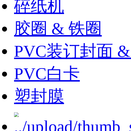
碎纸机
胶圈 & 铁圈
PVC装订封面 
PVC白卡
塑封膜