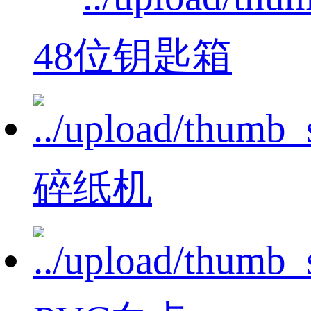
48位钥匙箱
碎纸机