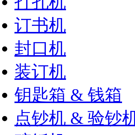
打孔机
订书机
封口机
装订机
钥匙箱 & 钱箱
点钞机 & 验钞