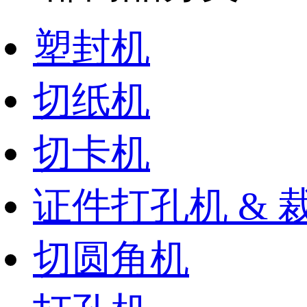
塑封机
切纸机
切卡机
证件打孔机 & 
切圆角机