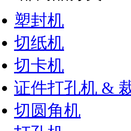
塑封机
切纸机
切卡机
证件打孔机 & 
切圆角机