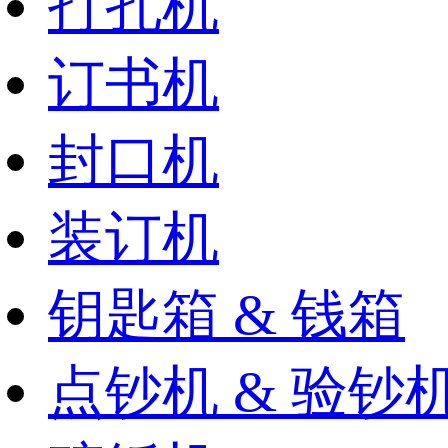
打孔机
订书机
封口机
装订机
钥匙箱 & 钱箱
点钞机 & 验钞