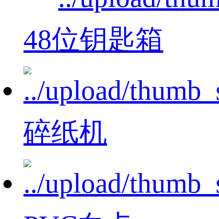
48位钥匙箱
碎纸机