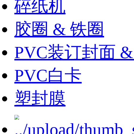
碎纸机
胶圈 & 铁圈
PVC装订封面 
PVC白卡
塑封膜