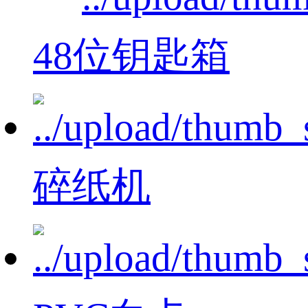
48位钥匙箱
碎纸机