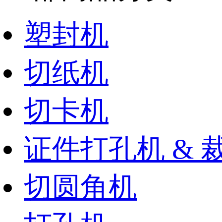
塑封机
切纸机
切卡机
证件打孔机 & 
切圆角机