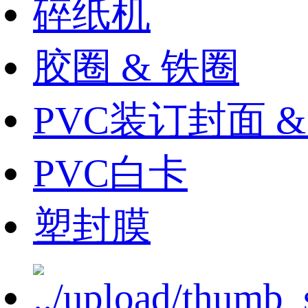
碎纸机
胶圈 & 铁圈
PVC装订封面 
PVC白卡
塑封膜