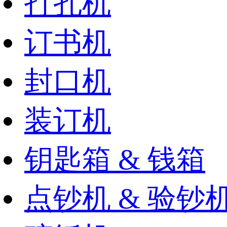
打孔机
订书机
封口机
装订机
钥匙箱 & 钱箱
点钞机 & 验钞