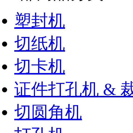
塑封机
切纸机
切卡机
证件打孔机 & 
切圆角机