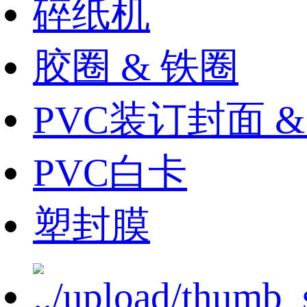
碎纸机
胶圈 & 铁圈
PVC装订封面 
PVC白卡
塑封膜