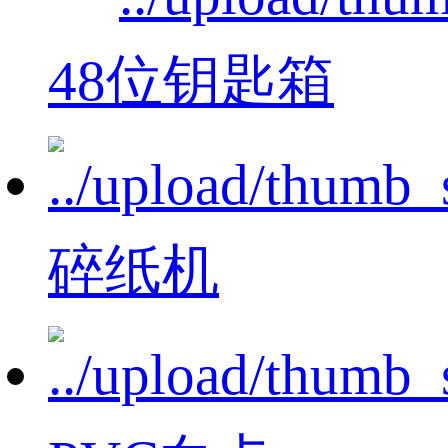
48位钥匙箱
碎纸机