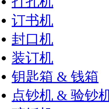
打孔机
订书机
封口机
装订机
钥匙箱 & 钱箱
点钞机 & 验钞