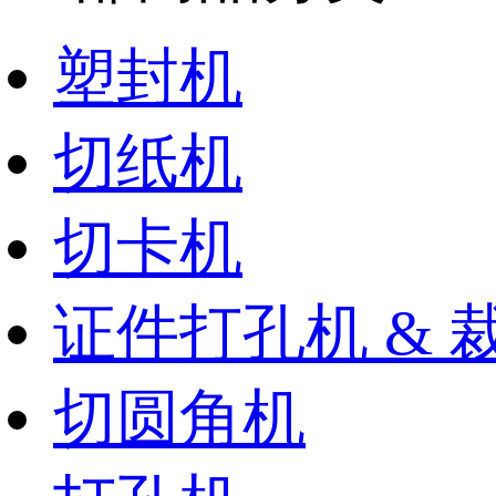
塑封机
切纸机
切卡机
证件打孔机 & 
切圆角机