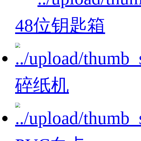
48位钥匙箱
碎纸机