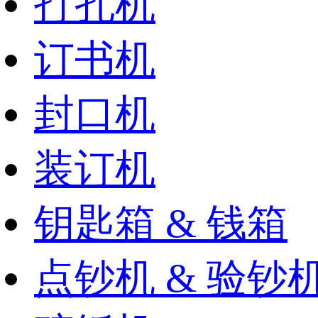
打孔机
订书机
封口机
装订机
钥匙箱 & 钱箱
点钞机 & 验钞