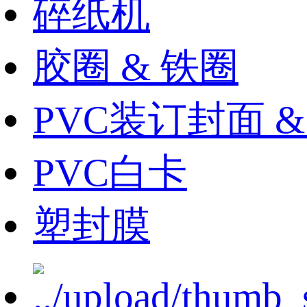
碎纸机
胶圈 & 铁圈
PVC装订封面 
PVC白卡
塑封膜