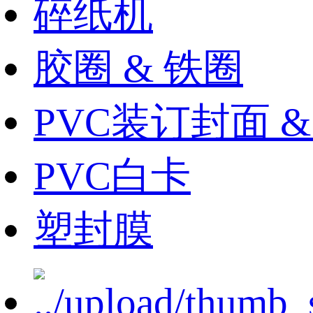
碎纸机
胶圈 & 铁圈
PVC装订封面 
PVC白卡
塑封膜