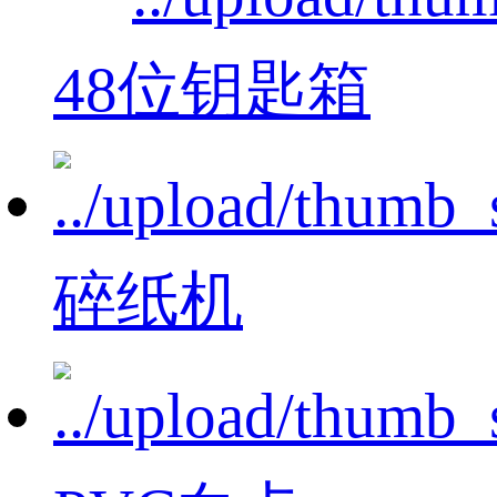
48位钥匙箱
碎纸机