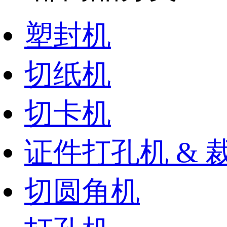
塑封机
切纸机
切卡机
证件打孔机 & 
切圆角机