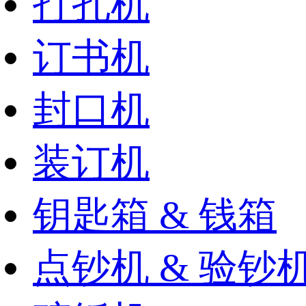
打孔机
订书机
封口机
装订机
钥匙箱 & 钱箱
点钞机 & 验钞