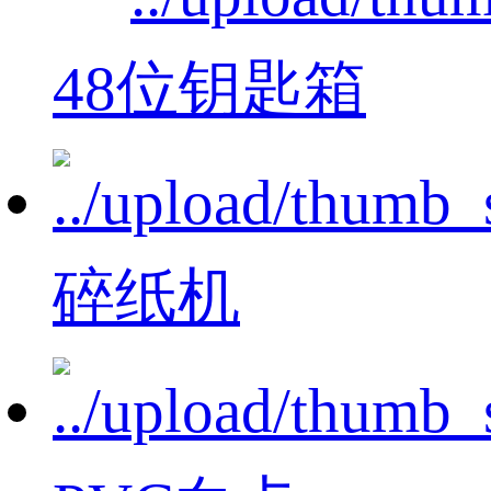
48位钥匙箱
碎纸机