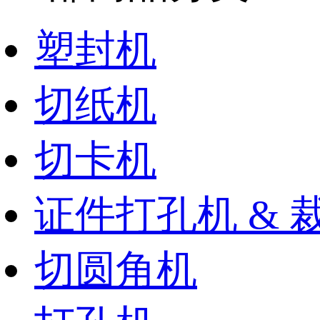
塑封机
切纸机
切卡机
证件打孔机 & 
切圆角机