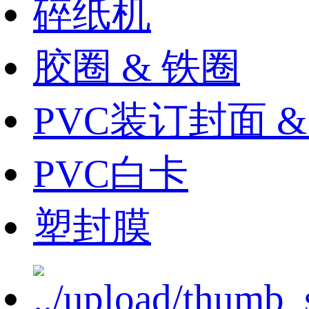
碎纸机
胶圈 & 铁圈
PVC装订封面 
PVC白卡
塑封膜