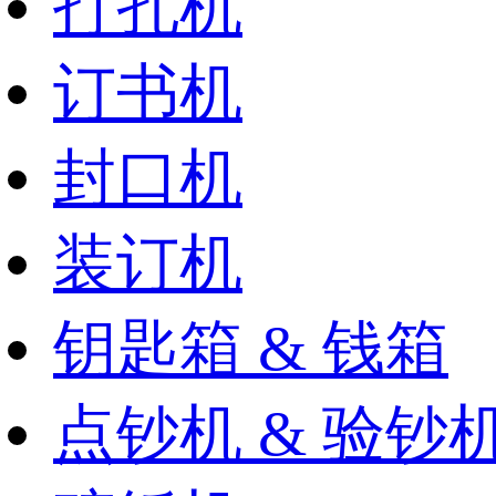
打孔机
订书机
封口机
装订机
钥匙箱 & 钱箱
点钞机 & 验钞