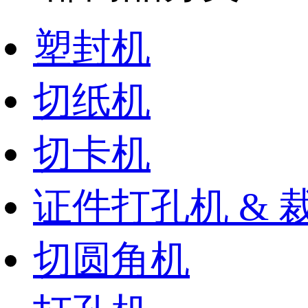
塑封机
切纸机
切卡机
证件打孔机 & 
切圆角机