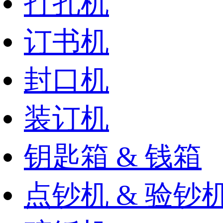
打孔机
订书机
封口机
装订机
钥匙箱 & 钱箱
点钞机 & 验钞