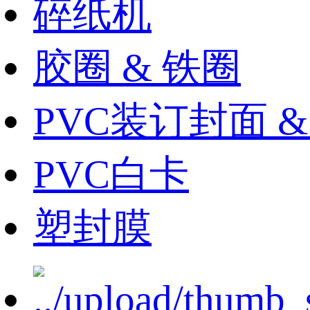
碎纸机
胶圈 & 铁圈
PVC装订封面 
PVC白卡
塑封膜