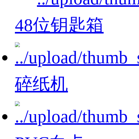
48位钥匙箱
碎纸机