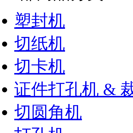
塑封机
切纸机
切卡机
证件打孔机 & 
切圆角机