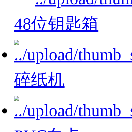
48位钥匙箱
碎纸机