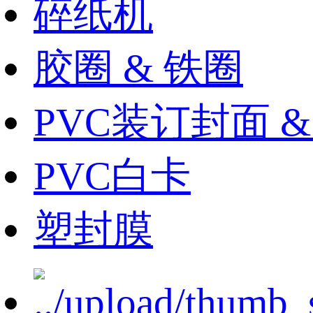
碎纸机
胶圈 & 铁圈
PVC装订封面 
PVC白卡
塑封膜