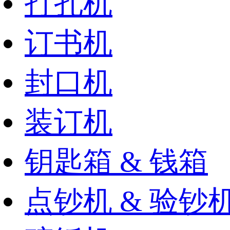
打孔机
订书机
封口机
装订机
钥匙箱 & 钱箱
点钞机 & 验钞