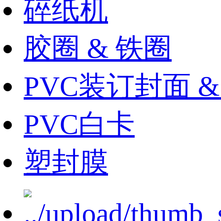
碎纸机
胶圈 & 铁圈
PVC装订封面 
PVC白卡
塑封膜