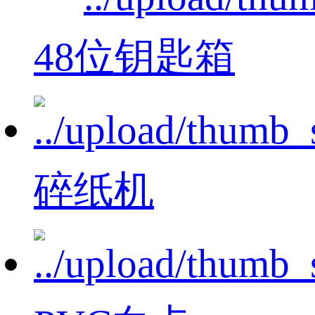
48位钥匙箱
碎纸机