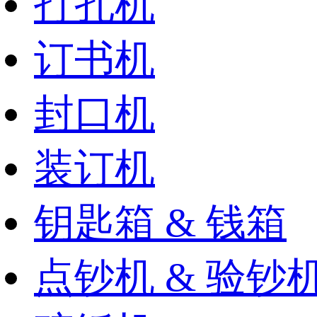
打孔机
订书机
封口机
装订机
钥匙箱 & 钱箱
点钞机 & 验钞