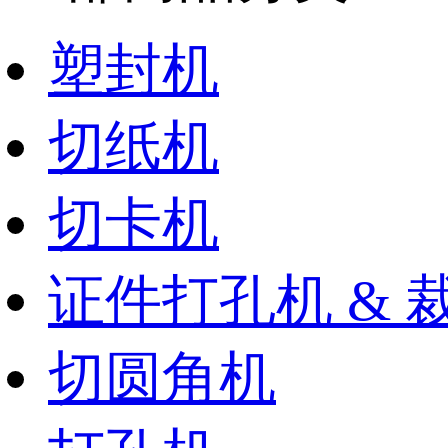
塑封机
切纸机
切卡机
证件打孔机 & 
切圆角机